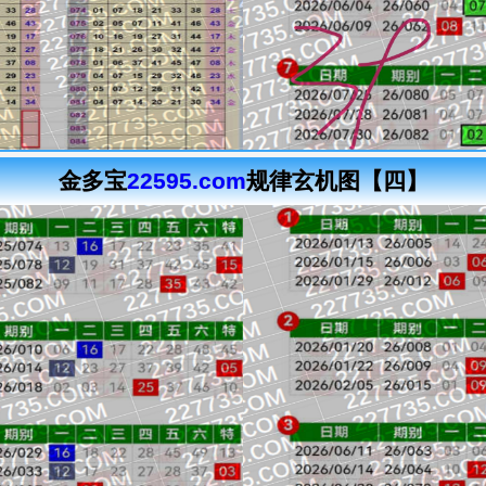
金多宝
22595.com
规律玄机图【四】