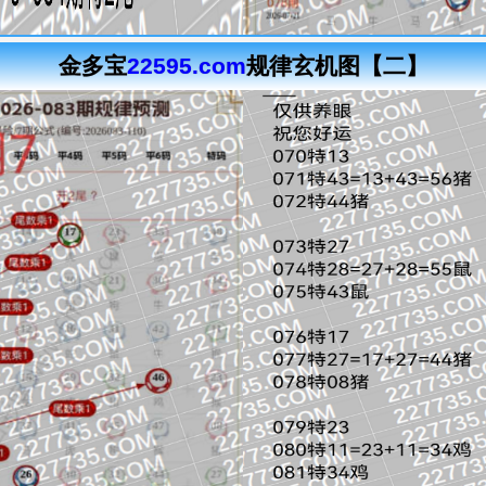
金多宝
22595.com
规律玄机图【二】