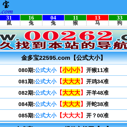
金多宝22595.com【公式大小】
【
小小小
】
080期:
公式大小
开猴11准
【
大大大
】
081期:
公式大小
开鸡34准
【
大大大
】
082期:
公式大小
开羊48准
【
大大大
】
084期:
公式大小
开蛇38准
【大大大】
085期:
公式大小
开？00准