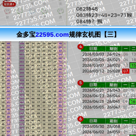
金多宝
22595.com
规律玄机图【三】