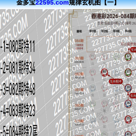
金多宝
22595.com
规律玄机图【一】