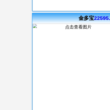
金多宝
22595