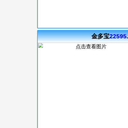
金多宝
22595