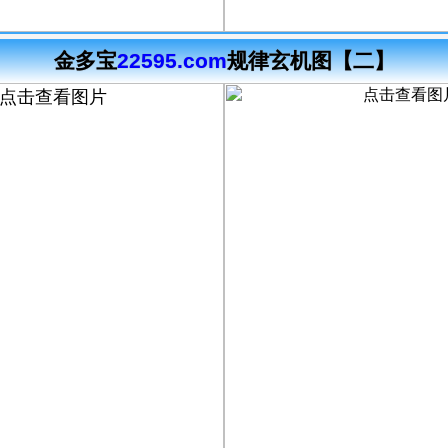
金多宝
22595.com
规律玄机图【二】