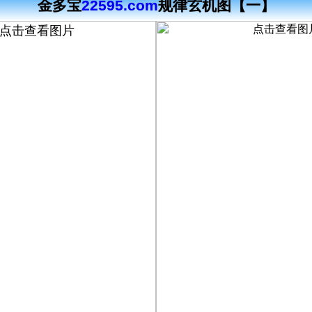
金多宝
22595.com
规律玄机图【一】