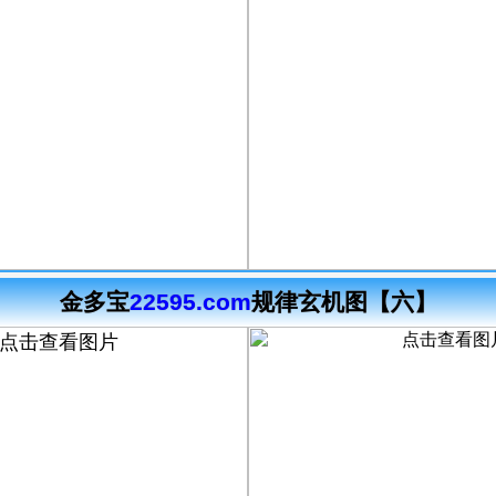
金多宝
22595.com
规律玄机图【六】