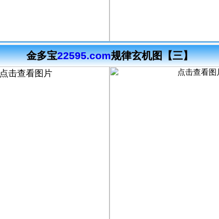
金多宝
22595.com
规律玄机图【三】