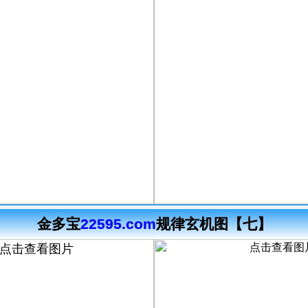
金多宝
22595.com
规律玄机图【七】