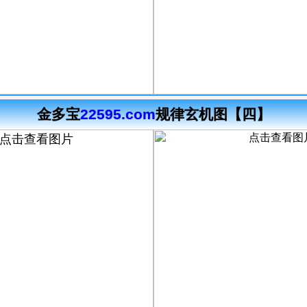
金多宝
22595.com
规律玄机图【四】