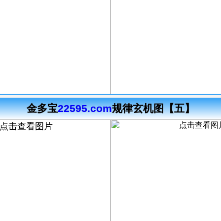
金多宝
22595.com
规律玄机图【五】