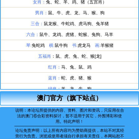
澳门官方（旗下站点）
说明：本论坛所提供的内容、资料、图片和资讯，只应用在合
法的澳门⑥合彩资料探讨，暂不适用于其它，外围博彩和使
用。特此声明！
论坛免责声明：以上所有内容均为赞助商提供，本站不对其经
营行为负责。浏览或使用者须自行承担有关责任，本网站恕不