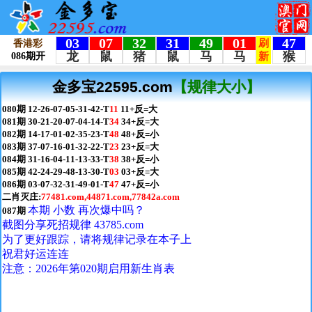
金多宝22595.com
【规律大小】