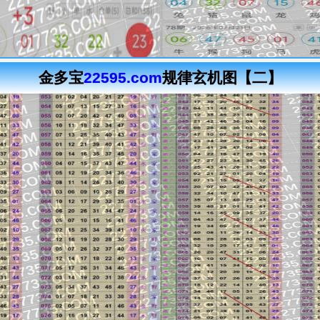
金多宝
22595.com
规律玄机图【二】