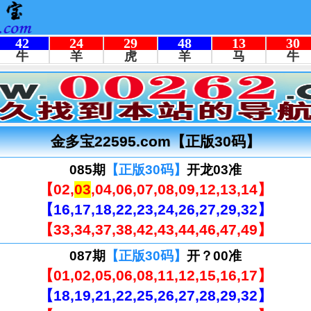
金多宝22595.com【正版30码】
085期
【正版30码】
开龙03准
【02,
03
,04,06,07,08,09,12,13,14】
【16,17,18,22,23,24,26,27,29,32】
【33,34,37,38,42,43,44,46,47,49】
087期
【正版30码】
开？00准
【01,02,05,06,08,11,12,15,16,17】
【18,19,21,22,25,26,27,28,29,32】