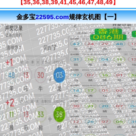
【35,36,38,39,41,45,46,47,48,49】
金多宝
22595.com
规律玄机图【一】