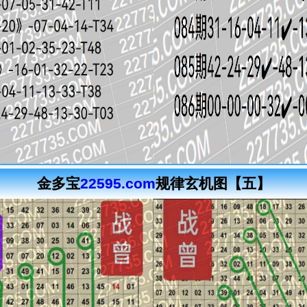
金多宝
22595.com
规律玄机图【五】