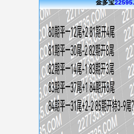
金多宝
22595