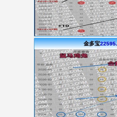
金多宝
22595