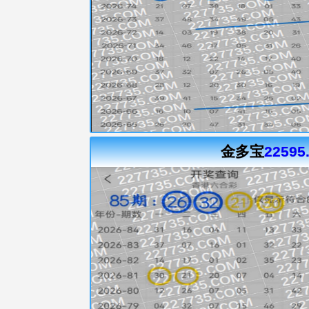
金多宝
22595