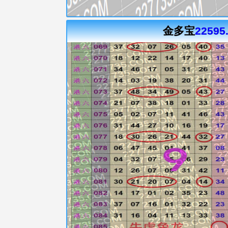
金多宝
22595