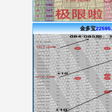
金多宝
22595